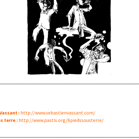
________________________________________________________
Vassant :
http://www.sebastienvassant.com/
s terre :
http://www.pastis.org/6piedssousterre/
________________________________________________________