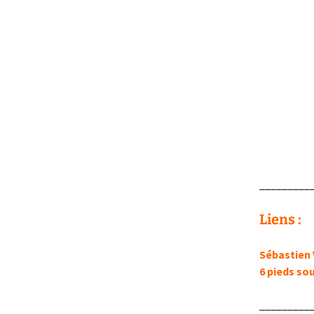
_________
Liens :
Sébastien 
6 pieds sou
_________