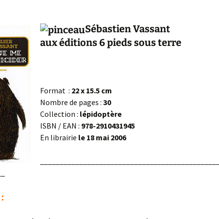
Sébastien Vassant
aux éditions 6 pieds sous terre
Format :
22 x 15.5 cm
Nombre de pages :
30
Collection :
lépidoptère
ISBN / EAN :
978-2910431945
En librairie
le 18 mai 2006
_____________________________________________
__
: