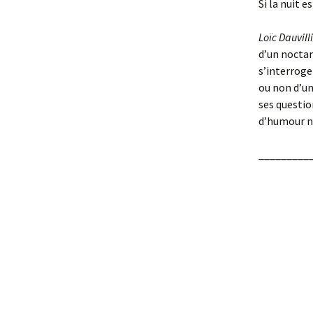
Si la nuit e
Loïc Dauvill
d’un noctam
s’interroge
ou non d’un
ses questio
d’humour n
_________