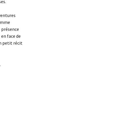
ses.
ventures
 homme
a présence
 en face de
 petit récit
_