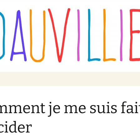
VILLIER
ment je me suis fai
cider