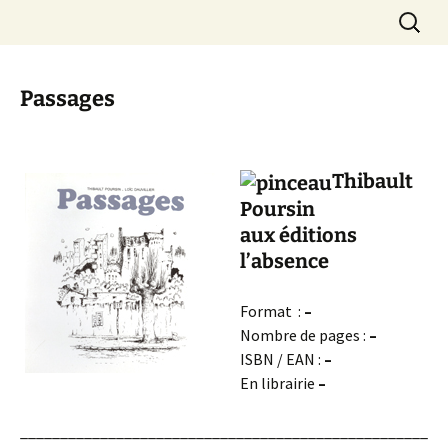
Aller
Recherc
LOIC DAUVILLIER
au
contenu
Passages
Thibault
Poursin
aux éditions
l’absence
Format :
–
Nombre de pages :
–
ISBN / EAN :
–
En librairie
–
___________________________________________________