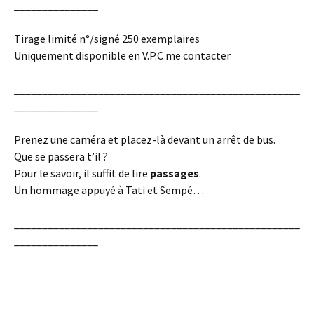
_______________
Tirage limité n°/signé 250 exemplaires
Uniquement disponible en V.P.C me contacter
___________________________________________________
_______________
Prenez une caméra et placez-là devant un arrêt de bus.
Que se passera t’il ?
Pour le savoir, il suffit de lire
passages
.
Un hommage appuyé à Tati et Sempé…
___________________________________________________
_______________