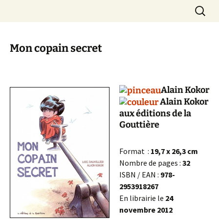
Aller
Recherc
LOIC DAUVILLIER
au
contenu
Mon copain secret
Alain Kokor
Alain Kokor
aux éditions de la
Gouttière
Format :
19,7 x 26,3 cm
Nombre de pages :
32
ISBN / EAN :
978-
2953918267
En librairie le
24
novembre 2012