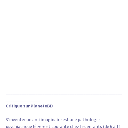
___________________________________________________
_______________
Critique sur PlaneteBD
S’inventer un ami imaginaire est une pathologie
psychiatrique légère et courante chez les enfants (de 6 à 11