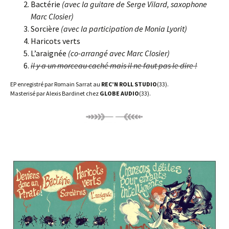
Bactérie
(avec la guitare de Serge Vilard, saxophone
Marc Closier)
Sorcière
(avec la participation de Monia Lyorit)
Haricots verts
L’araignée
(co-arrangé avec Marc Closier)
il y a un morceau caché mais il ne faut pas le dire !
EP enregistré par Romain Sarrat au
REC’N ROLL STUDIO
(33).
Masterisé par Alexis Bardinet chez
GLOBE AUDIO
(33).