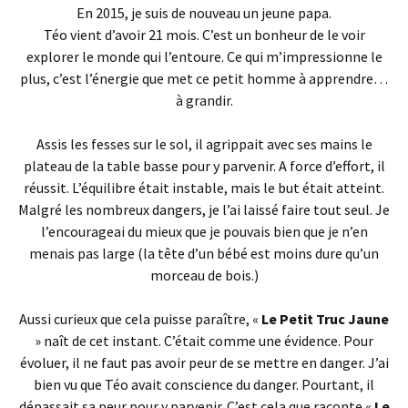
En 2015, je suis de nouveau un jeune papa.
Téo vient d’avoir 21 mois.
C’est un bonheur de le voir
explorer le monde qui l’entoure.
Ce qui m’impressionne le
plus, c’est l’énergie que met ce petit homme à apprendre…
à
grandir.
Assis les fesses sur le sol, il agrippait avec ses mains le
plateau de la table basse pour y parvenir.
A
force d’effort, il
réussit.
L’équilibre était instable, mais le but était atteint.
Malgré les nombreux dangers, je l’ai laissé faire tout seul.
Je
l’encourageai du mieux que je pouvais bien que je n’en
menais pas large
(la tête d’un bébé est moins dure qu’un
morceau de bois.)
Aussi curieux que cela puisse paraître, «
Le Petit Truc Jaune
» naît de cet instant.
C’était comme une évidence.
Pour
évoluer, il ne faut pas avoir peur de se mettre en danger.
J’ai
bien vu que Téo avait conscience du danger.
Pourtant, il
dépassait sa peur pour y parvenir.
C’est cela que raconte «
Le