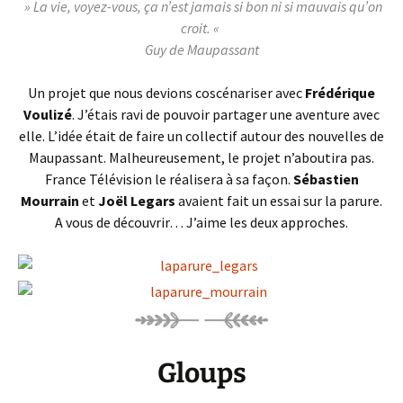
»
La vie, voyez-vous, ça n’est jamais si bon ni si mauvais qu’on
croit. «
Guy de Maupassant
Un projet que nous devions coscénariser avec
Frédérique
Voulizé
.
J’étais ravi de pouvoir partager une aventure avec
elle.
L’idée était de faire un collectif autour des nouvelles de
Maupassant.
Malheureusement, le projet n’aboutira pas.
France Télévision le réalisera à sa façon.
Sébastien
Mourrain
et
Joël
Legars
avaient fait un essai sur la parure.
A
vous de découvrir…
J’aime les deux approches.
Gloups