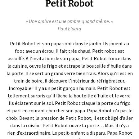
Petit Robot
» Une ombre est une ombre quand même. «
Paul Eluard
Petit Robot et son papa sont dans le jardin.
Ils jouent
au
foot avec un écrou.
Il fait très
chaud.
Petit robot
est
assoiffé.
À l’invitation de son papa, Petit Robot fonce dans
la cuisine, ouvre le frigo et attrape la bouteille d’huile dans
la porte.
Il se sert un grand verre bien frais.
Alors qu’il est en
train de boire, il découvre l’intérieur du réfrigérateur.
Incroyable !
Il y a un petit garçon humain.
Petit
Robot est
tellement surpris qu’il lâche la bouteille d’huile et le verre.
Ils éclatent sur le sol.
Petit
Robot claque
la porte du frigo
et part en courant chercher son papa.
Papa Robot n’a pas le
choix.
Devant la pression de Petit Robot, il est obligé d’aller
dans la cuisine.
Petit Robot ouvre la porte…
Mais il n’y a
rien d’extraordinaire.
Le petit-enfant a disparu.
Papa Robot