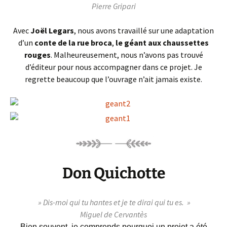
Pierre Gripari
Avec
Joël Legars
, nous avons travaillé sur une adaptation
d’un
conte de la rue broca
,
le géant aux chaussettes
rouges
. Malheureusement, nous n’avons pas trouvé
d’éditeur pour nous accompagner dans ce projet. Je
regrette beaucoup que l’ouvrage n’ait jamais existe.
Don Quichotte
» Dis-moi qui tu hantes et je te dirai qui tu es. »
Miguel de Cervantès
Bien souvent, je comprends pourquoi un projet a été