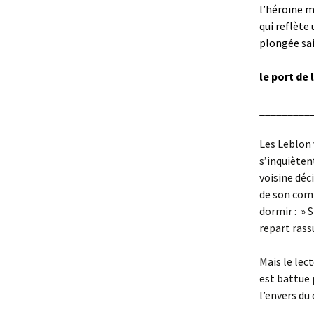
l’héroïne m
qui reflète
plongée sai
le port de
_________
Les Leblon 
s’inquièten
voisine déc
de son comp
dormir : » 
repart rass
Mais le lec
est battue 
l’envers du