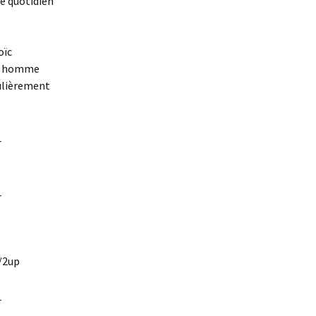
le quotidien
oïc
un homme
culièrement
_
_
/2up
_