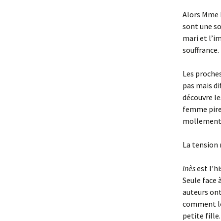
Alors Mme L
sont une so
mari et l’i
souffrance.
Les proches
pas mais dif
découvre le
femme pire 
mollement
La tension 
Inès
est l’h
Seule face à
auteurs ont
comment le 
petite fille