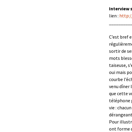
Interview 
lien :
http:
_________
C’est bref 
régulièreme
sortir de se
mots blesse
taiseuse, s
oui mais po
courbe l’éch
venu dîner l
que cette v
téléphone p
vie : chacu
dérangeante
Pour illust
ont forme d