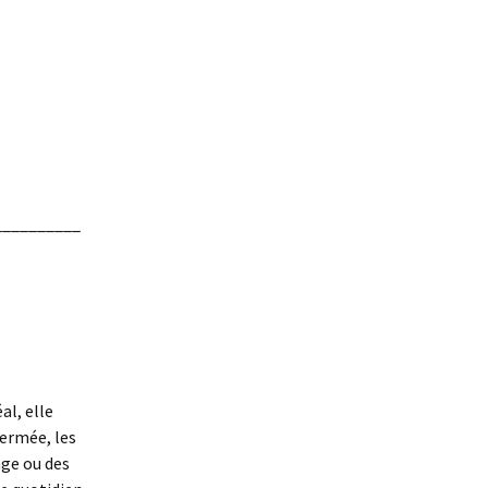
__________
al, elle
ermée, les
age ou des