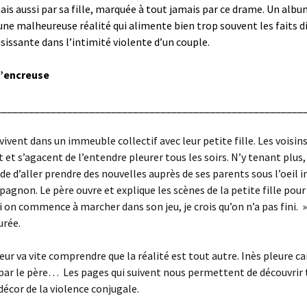
ais aussi par sa fille, marquée à tout jamais par ce drame. Un alb
 une malheureuse réalité qui alimente bien trop souvent les faits d
sissante dans l’intimité violente d’un couple.
 l’encreuse
________________________________________________________
vivent dans un immeuble collectif avec leur petite fille. Les voisin
t et s’agacent de l’entendre pleurer tous les soirs. N’y tenant plus,
ide d’aller prendre des nouvelles auprès de ses parents sous l’oeil i
agnon. Le père ouvre et explique les scènes de la petite fille pour 
Si on commence à marcher dans son jeu, je crois qu’on n’a pas fini. »
urée.
teur va vite comprendre que la réalité est tout autre. Inès pleure 
par le père… Les pages qui suivent nous permettent de découvrir 
 décor de la violence conjugale.