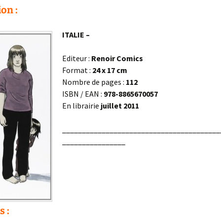
on :
ITALIE –
Editeur :
Renoir Comics
Format :
24 x 17 cm
Nombre de pages :
112
ISBN / EAN :
978-8865670057
En librairie
juillet 2011
________________________________________
________________
s :