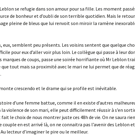
eblon se refugie dans son amour pour sa fille. Les moment passés
urce de bonheur et d’oubli de son terrible quotidien. Mais le retou
mage pleine de bleus que lui renvoit son miroir la ramène inexorab
, eux, semblent peu présents. Les voisins sentent que quelque cho
ficile pour eux d’aller voir plus loin. Le collègue qui passe à leur do
s marques de coups, passe une soirée horrifiante où Mr Leblon trai
que tout mais sa proximité avec le mari ne lui permet que de réag
.
monte crescendo et le drame qui se profile est inévitable.
istoire d’une femme battue, comme il en existe d’autres malheur
 la violence de son mari, elle peut difficilement réussir à s’en sortir
 fait le choix de nous montrer juste ces 48h de vie. On ne saura rie
couple en est arrivé là, on ne connaitra pas l’avenir des Leblon et
. Au lecteur d’imaginer le pire ou le meilleur.