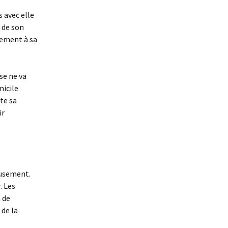
 avec elle
r de son
lement à sa
se ne va
micile
te sa
ir
eusement.
. Les
n de
 de la