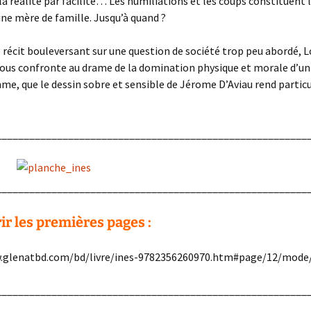
la réalité par facilité… Les humiliations et les coups constituent 
une mère de famille. Jusqu’à quand ?
e récit bouleversant sur une question de société trop peu abordé, L
 nous confronte au drame de la domination physique et morale d’
me, que le dessin sobre et sensible de Jérome D’Aviau rend parti
________________________________________________________
________________________________________________________
r les premières pages :
.glenatbd.com/bd/livre/ines-9782356260970.htm#page/12/mode
________________________________________________________