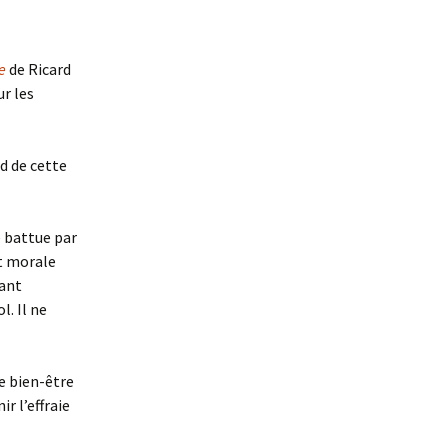
e
de Ricard
ur les
rd de cette
e battue par
et morale
dant
. Il ne
e bien-être
ir l’effraie