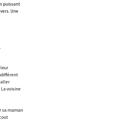
um puissant
ivers. Une
_
s
 leur
ndifférent
aller
 La voisine
car sa maman
tout