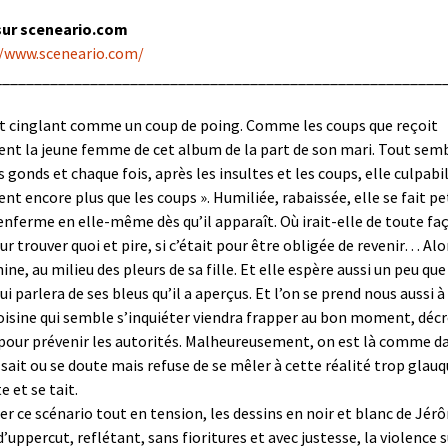
sur sceneario.com
//www.sceneario.com/
________________________________________________________
et cinglant comme un coup de poing. Comme les coups que reçoit
nt la jeune femme de cet album de la part de son mari. Tout sembl
s gonds et chaque fois, après les insultes et les coups, elle culpabili
nt encore plus que les coups ». Humiliée, rabaissée, elle se fait pe
’enferme en elle-même dès qu’il apparaît. Où irait-elle de toute faç
ur trouver quoi et pire, si c’était pour être obligée de revenir… Alo
ine, au milieu des pleurs de sa fille. Et elle espère aussi un peu qu
ui parlera de ses bleus qu’il a aperçus. Et l’on se prend nous aussi 
oisine qui semble s’inquiéter viendra frapper au bon moment, déc
our prévenir les autorités. Malheureusement, on est là comme dan
n sait ou se doute mais refuse de se mêler à cette réalité trop glauq
 et se tait.
rer ce scénario tout en tension, les dessins en noir et blanc de Jér
’uppercut, reflétant, sans fioritures et avec justesse, la violence 