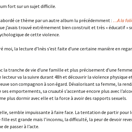
um fort sur un sujet difficile.
jà abordé ce thème par un autre album lu précédemment :
…A la foli
ue j’avais trouvé extrêmement bien construit et très « éducatif » s
ychologique de cette violence.
é moi, la lecture d’Inès s’est faite d’une certaine manière en rega
c la tranche de vie d’une famille et plus précisement d’une femm
e lecteur va la suivre durant 48h et découvrir la violence physique 
preuve son compagnon à son égard. Dévalorisant sa femme, la ren
 ses emportements, sa cruauté s’accentue encore plus avec l’alcool
 plus dormir avec elle et la force à avoir des rapports sexuels.
lle, semble impuissante à faire face. La tentation de partir pour l
 fille est grande mais l’inconnu, la difficulté, la peur de devoir reven
e de passer à l’acte.