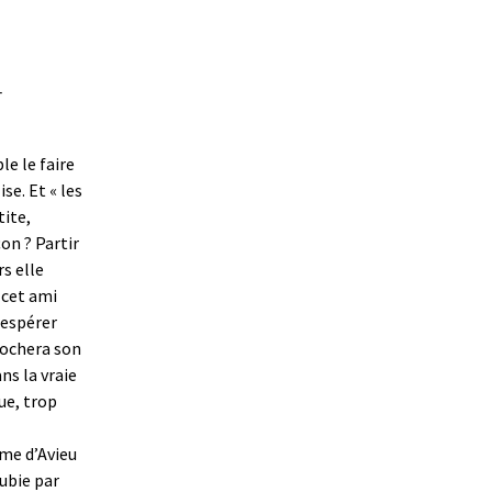
_
e le faire
se. Et « les
tite,
on ? Partir
rs elle
e cet ami
à espérer
rochera son
s la vraie
ue, trop
ôme d’Avieu
subie par