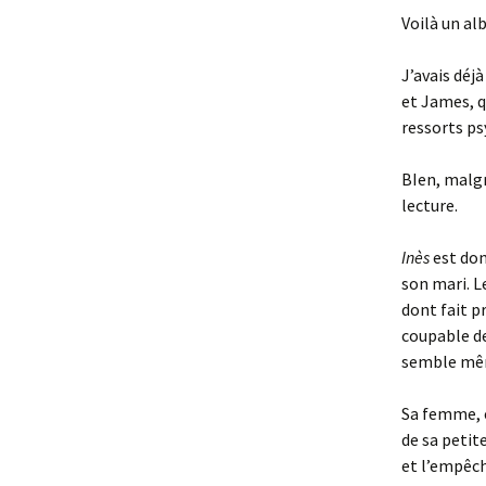
Voilà un alb
J’avais dé
et James, q
ressorts ps
BIen, malgr
lecture.
Inès
est don
son mari. L
dont fait 
coupable de
semble même
Sa femme, e
de sa petite
et l’empêch