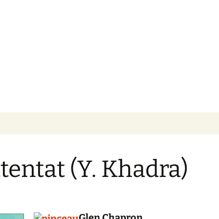
VILLIER
ttentat (Y. Khadra)
Glen Chapron