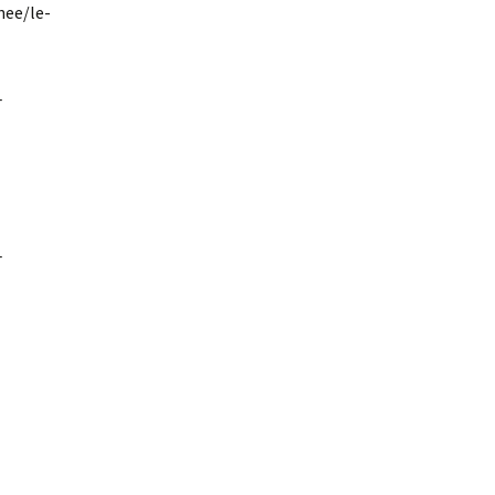
nee/le-
_
_