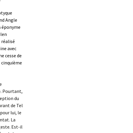
ptyque
and Angle
an éponyme
Glen
 réalisé
aine avec
ne cesse de
sa cinquième
e
é. Pourtant,
ception du
urant de Tel
our lui, le
ntat. La
este. Est-il