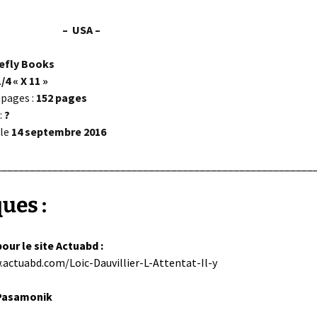
– USA –
refly Books
1/4 « X 11 »
pages :
152 pages
:
?
 le
14 septembre 2016
________________________________________________________
ques :
our le site Actuabd :
.actuabd.com/Loic-Dauvillier-L-Attentat-Il-y
 Pasamonik
________________________________________________________