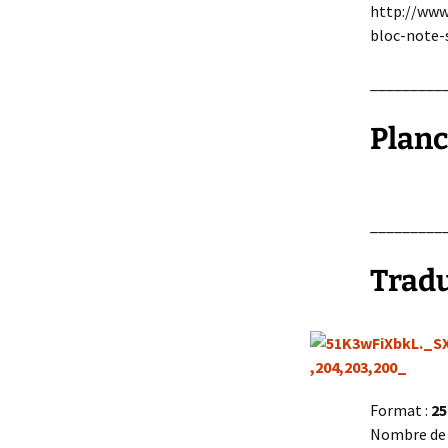
http://www
bloc-note-
_________
Planc
_________
Tradu
Format :
25
Nombre de 