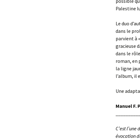
possible qu
Palestine l
Le duo d’au
dans le pr
parvient à «
gracieuse d
dans le rôle
roman, en p
la ligne ja
l’album, il
Une adapta
Manuel F. 
_________
C’est l’une
évocation du