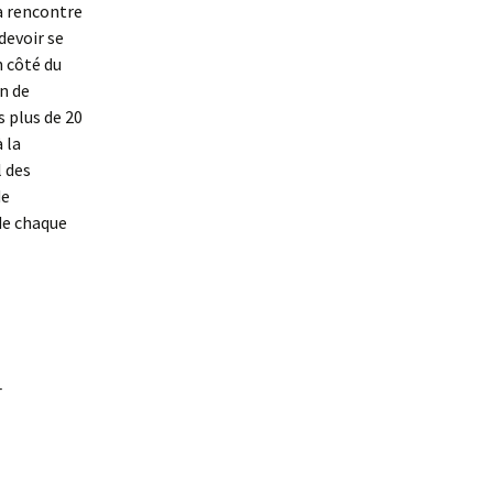
a rencontre
 devoir se
n côté du
n de
 plus de 20
 la
l des
de
 de chaque
_