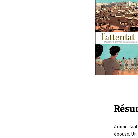
_________
Résu
Amine Jaafar
épouse. Un 