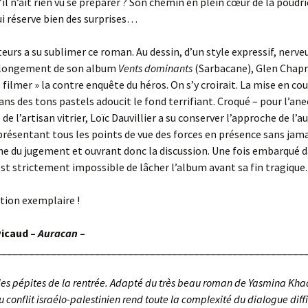
’il n’ait rien vu se préparer ? Son chemin en plein cœur de la poudri
ui réserve bien des surprises…
teurs a su sublimer ce roman. Au dessin, d’un style expressif, nerve
olongement de son album
Vents dominants
(Sarbacane), Glen Chap
 filmer » la contre enquête du héros. On s’y croirait. La mise en co
ans des tons pastels adoucit le fond terrifiant. Croqué – pour l’an
 de l’artisan vitrier, Loïc Dauvillier a su conserver l’approche de l’a
résentant tous les points de vue des forces en présence sans jama
une du jugement et ouvrant donc la discussion. Une fois embarqué 
 est strictement impossible de lâcher l’album avant sa fin tragique.
tion exemplaire !
Picaud –
Auracan
–
________________________________________________________
 des pépites de la rentrée. Adapté du très beau roman de Yasmina Kha
 conflit israélo-palestinien rend toute la complexité du dialogue diffi