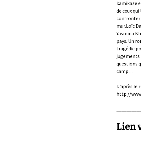
kamikaze es
de ceux qui 
confronter à
mur.Loïc Da
Yasmina Kha
pays. Un ro
tragédie pol
jugements d
questions q
camp…
D’après le 
http://www
_________
Lien v