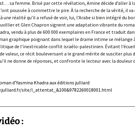
t… sa femme. Brisé par cette révélation, Amine décide d’aller à l
l’ont poussée à commettre le pire. À la recherche de la vérité, il va
 une réalité qu’il a refusé de voir, lui, l’Arabe si bien intégré du bo
uvillier et Glen Chapron signent une adaptation vibrante du roma
dra, vendu à plus de 600 000 exemplaires en France et traduit dans
man graphique poignant dans lequel le drame intime se mélange à
itique de l’inextricable conflit israélo-palestinien. Évitant l’écuei
e valeur, ce récit bouleversant a le grand mérite de susciter plus 
u’il ne donne de réponses, et confronte le lecteur avec la douleur
roman d’Yasmina Khadra aux éditions julliard
.julliard.fr/site/l_attentat_&100&9782260018001.html
________________________________________________________
idéo :