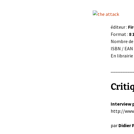
éditeur :
Fi
Format :
8 
Nombre de 
ISBN / EAN 
En librairie
_________
Criti
Interview p
http://www
par
Didier
_________