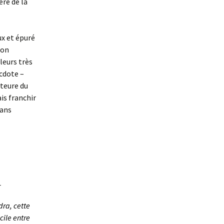
ère de la
ux et épuré
ron
uleurs très
ecdote –
uteure du
is franchir
dans
_
dra, cette
cile entre