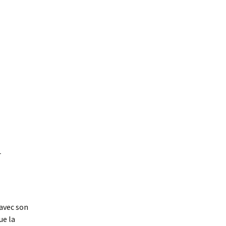
_
 avec son
ue la