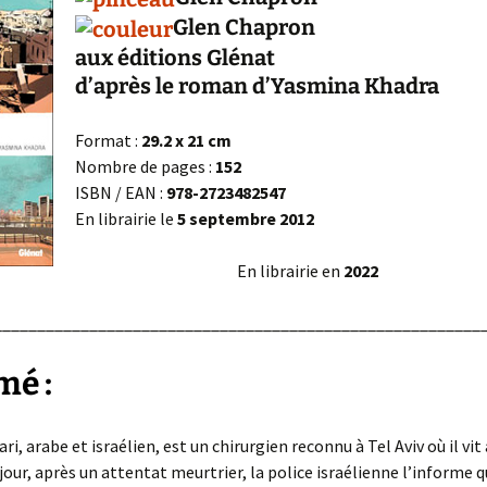
Glen Chapron
aux éditions Glénat
d’après le roman d’Yasmina Khadra
Format :
29.2 x 21 cm
Nombre de pages :
152
ISBN / EAN :
978-2723482547
En librairie le
5 septembre 2012
En librairie en
2022
________________________________________________________
mé :
i, arabe et israélien, est un chirurgien reconnu à Tel Aviv où il vit
jour, après un attentat meurtrier, la police israélienne l’informe q