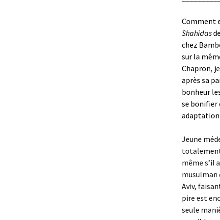
Comment exp
Shahidas
de
chez Bambo
sur la mêm
Chapron, je
après sa pa
bonheur les
se bonifier 
adaptation 
Jeune médec
totalement 
même s’il a 
musulman qu
Aviv, faisa
pire est en
seule maniè