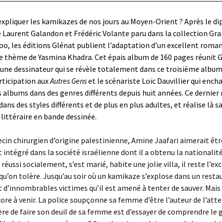
liquer les kamikazes de nos jours au Moyen-Orient ? Après le di
 Laurent Galandon et Frédéric Volante paru dans la collection Gr
o, les éditions Glénat publient l’adaptation d’un excellent rom
e thème de Yasmina Khadra. Cet épais album de 160 pages réunit 
une dessinateur qui se révèle totalement dans ce troisième album
rticipation aux
Autres Gens
et le scénariste Loïc Dauvillier qui ench
 albums dans des genres différents depuis huit années. Ce dernier 
dans des styles différents et de plus en plus adultes, et réalise là 
littéraire en bande dessinée.
in chirurgien d’origine palestinienne, Amine Jaafari aimerait êtr
intégré dans la société israélienne dont il a obtenu la nationalit
réussi socialement, s’est marié, habite une jolie villa, il reste l’ex
’on tolère. Jusqu’au soir où un kamikaze s’explose dans un resta
nt d’innombrables victimes qu’il est amené à tenter de sauver. Mais p
core à venir. La police soupçonne sa femme d’être l’auteur de l’atte
re de faire son deuil de sa femme est d’essayer de comprendre le g