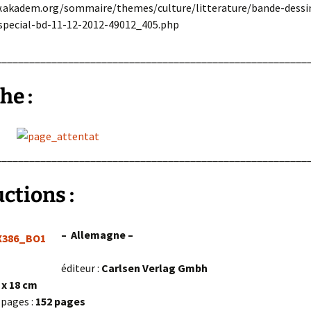
.akadem.org/sommaire/themes/culture/litterature/bande-dessi
special-bd-11-12-2012-49012_405.php
________________________________________________________
he :
________________________________________________________
ctions :
– Allemagne –
éditeur :
Carlsen Verlag Gmbh
 x 18 cm
pages :
152 pages