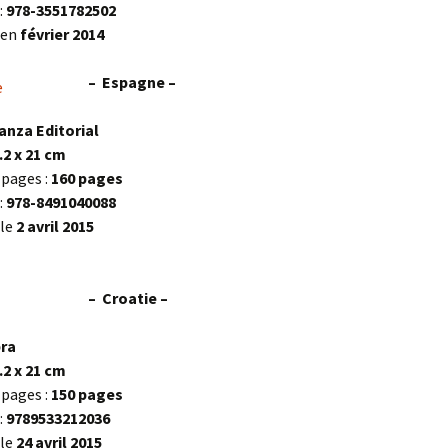
:
978-3551782502
e en
février 2014
– Espagne –
ianza Editorial
.2 x 21 cm
pages :
160 pages
:
978-8491040088
 le
2 avril 2015
– Croatie –
bra
.2 x 21 cm
pages :
150 pages
:
9789533212036
 le
24 avril 2015