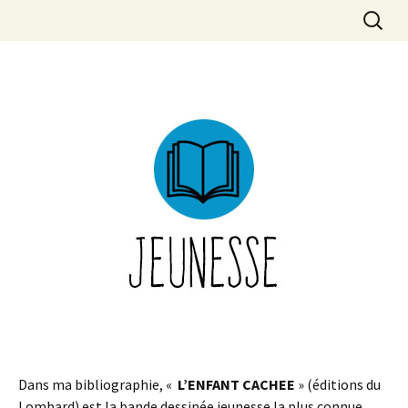
Aller
Recherc
LOIC DAUVILLIER
au
contenu
Dans ma bibliographie, «
L’ENFANT CACHEE
» (éditions du
Lombard) est la bande dessinée jeunesse la plus connue.